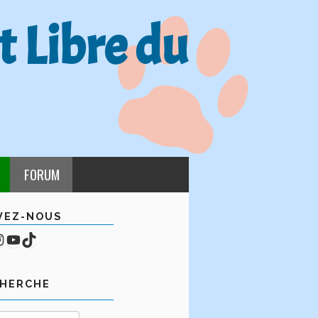
t Libre du
FORUM
VEZ-NOUS
cebook
mpte Instagram
YouTube
TikTok
CHERCHE
Rechercher :