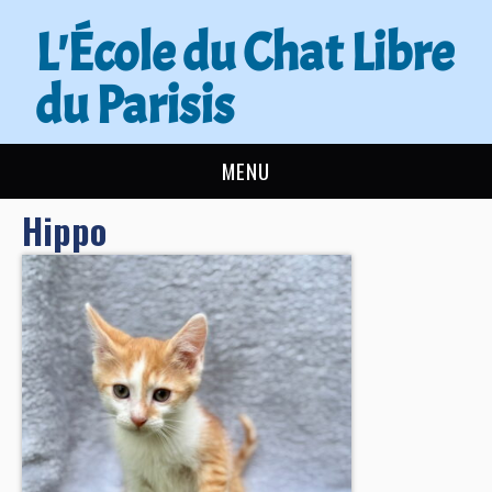
L'École du Chat Libre
du Parisis
MENU
Hippo
L’ÉCOLE DU CHAT
ACTUALITÉS
ADOPTER
NOUS AIDER
CONTACT