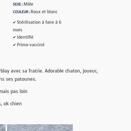
Mâle
SEXE :
Roux et blanc
COULEUR :
Stérilisation à faire à 6
✔
mois
Identifié
✔
Primo-vacciné
✔
lay avec sa fratrie. Adorable chaton, joueur,
ans ses patounes.
mais pas loin
, ok chien