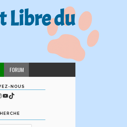
t Libre du
FORUM
VEZ-NOUS
cebook
mpte Instagram
YouTube
TikTok
CHERCHE
Rechercher :