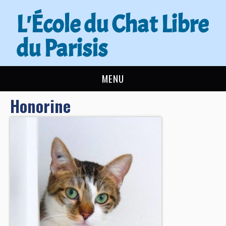
L'École du Chat Libre
du Parisis
MENU
Honorine
L’ÉCOLE DU CHAT
ACTUALITÉS
ADOPTER
NOUS AIDER
CONTACT