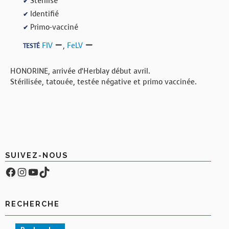
Stérilisé
✔
Identifié
✔
Primo-vacciné
✔
FIV
,
FeLV
TESTÉ
HONORINE, arrivée d’Herblay début avril.
Stérilisée, tatouée, testée négative et primo vaccinée.
SUIVEZ-NOUS
Facebook
Compte Instagram
YouTube
TikTok
RECHERCHE
Rechercher :