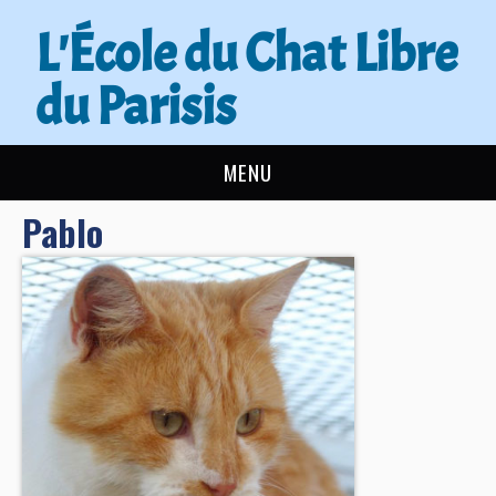
L'École du Chat Libre
du Parisis
MENU
Pablo
L’ÉCOLE DU CHAT
ACTUALITÉS
ADOPTER
NOUS AIDER
CONTACT