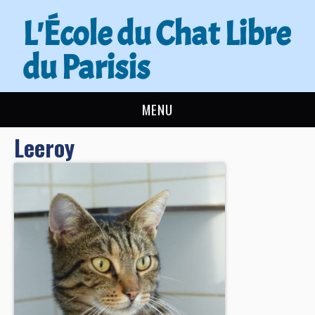
L'École du Chat Libre
du Parisis
MENU
Leeroy
L’ÉCOLE DU CHAT
ACTUALITÉS
ADOPTER
NOUS AIDER
CONTACT