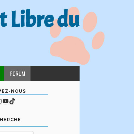
t Libre du
FORUM
VEZ-NOUS
cebook
mpte Instagram
YouTube
TikTok
CHERCHE
Rechercher :