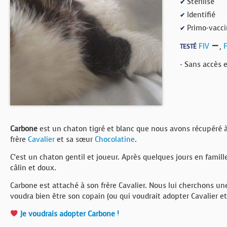
Stérilisé
✔
BOUTIQUE
Identifié
✔
Primo-vacci
✔
FORUM
FIV
,
TESTÉ
- Sans accès 
Carbone
est un chaton tigré et blanc que nous avons récupéré à
frère
Cavalier
et sa sœur
Chocolatine
.
C’est un chaton gentil et joueur. Après quelques jours en famille d
câlin et doux.
Carbone est attaché à son frère Cavalier. Nous lui cherchons un
voudra bien être son copain (ou qui voudrait adopter Cavalier e
Je voudrais adopter Carbone !