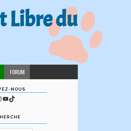
t Libre du
FORUM
VEZ-NOUS
cebook
mpte Instagram
YouTube
TikTok
CHERCHE
Rechercher :