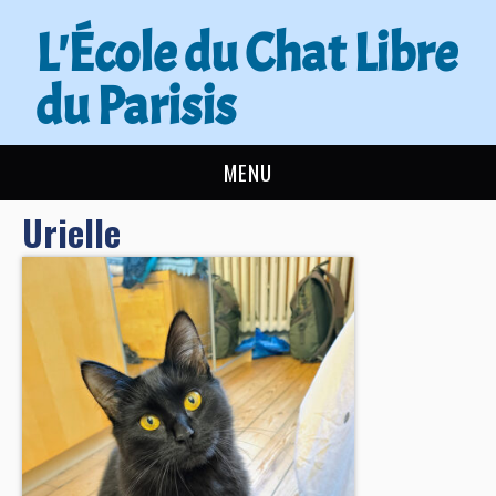
L'École du Chat Libre
du Parisis
MENU
Urielle
L’ÉCOLE DU CHAT
ACTUALITÉS
ADOPTER
NOUS AIDER
CONTACT