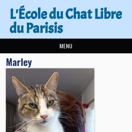
L'École du Chat Libre
du Parisis
MENU
Marley
L’ÉCOLE DU CHAT
ACTUALITÉS
ADOPTER
NOUS AIDER
CONTACT