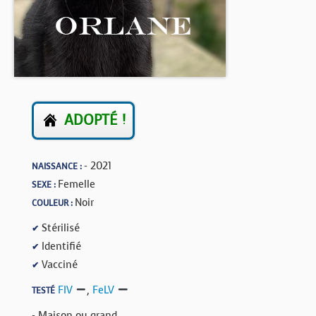
BOUTIQUE
FORUM
ADOPTÉ !
- 2021
NAISSANCE :
Femelle
SEXE :
Noir
COULEUR :
Stérilisé
✔
Identifié
✔
Vacciné
✔
FIV
,
FeLV
TESTÉ
- Maison ou grand