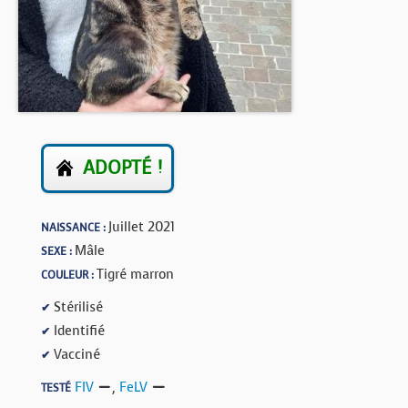
BOUTIQUE
FORUM
ADOPTÉ !
Juillet 2021
NAISSANCE :
Mâle
SEXE :
Tigré marron
COULEUR :
Stérilisé
✔
Identifié
✔
Vacciné
✔
FIV
,
FeLV
TESTÉ