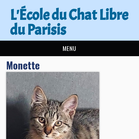
L'École du Chat Libre
du Parisis
MENU
Monette
L’ÉCOLE DU CHAT
ACTUALITÉS
ADOPTER
NOUS AIDER
CONTACT