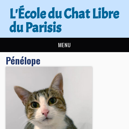
L'École du Chat Libre
du Parisis
MENU
Pénélope
L’ÉCOLE DU CHAT
ACTUALITÉS
ADOPTER
NOUS AIDER
CONTACT