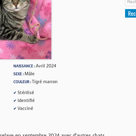
Avril 2024
NAISSANCE :
Mâle
SEXE :
Tigré marron
COULEUR :
Stérilisé
✔
Identifié
✔
Vacciné
✔
rrelaye en septembre 2024 avec d’autres chats.