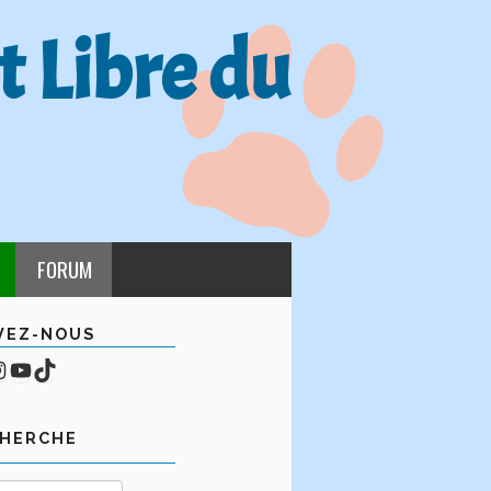
t Libre du
FORUM
VEZ-NOUS
cebook
mpte Instagram
YouTube
TikTok
CHERCHE
Rechercher :