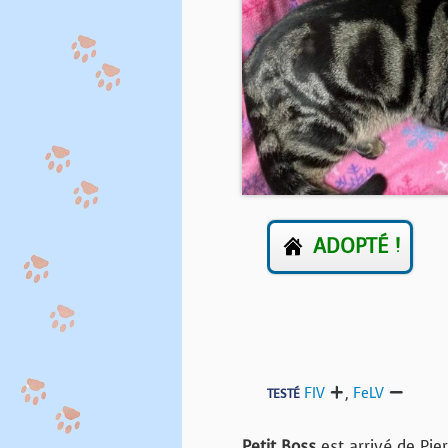
ADOPTÉ !
FIV
,
FeLV
TESTÉ
Petit Boss
est arrivé de Pie