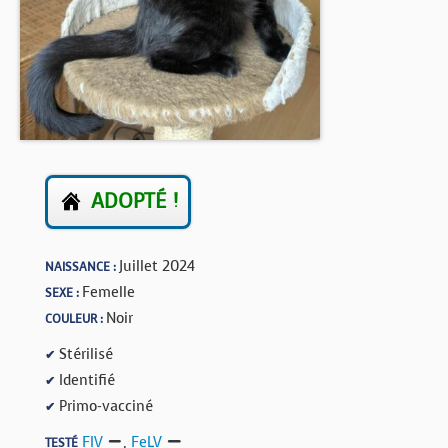
BOUTIQUE
FORUM
ADOPTÉ !
Juillet 2024
NAISSANCE :
Femelle
SEXE :
Noir
COULEUR :
Stérilisé
✔
Identifié
✔
Primo-vacciné
✔
FIV
,
FeLV
TESTÉ