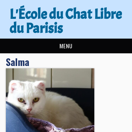
L'École du Chat Libre
du Parisis
MENU
Salma
L’ÉCOLE DU CHAT
ACTUALITÉS
ADOPTER
NOUS AIDER
CONTACT