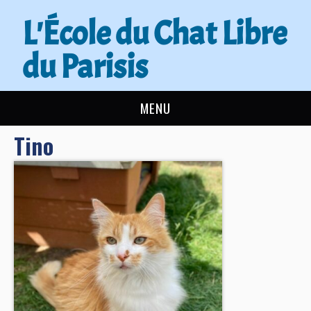
L'École du Chat Libre
du Parisis
MENU
Tino
L’ÉCOLE DU CHAT
ACTUALITÉS
ADOPTER
NOUS AIDER
CONTACT