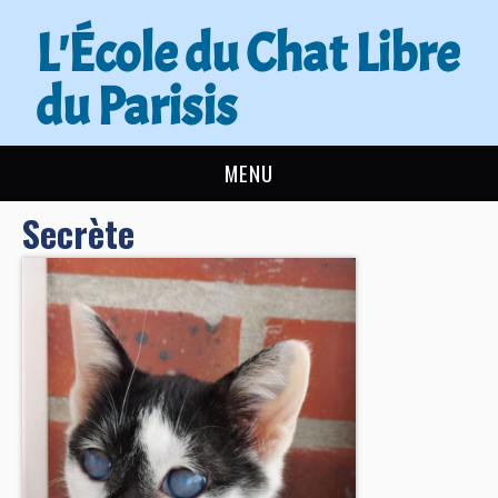
L'École du Chat Libre
du Parisis
MENU
Secrète
L’ÉCOLE DU CHAT
ACTUALITÉS
ADOPTER
NOUS AIDER
CONTACT