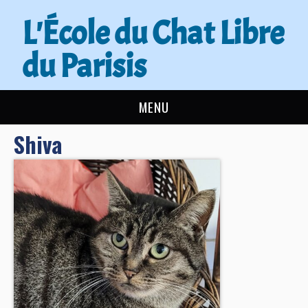
L'École du Chat Libre
du Parisis
MENU
Shiva
L’ÉCOLE DU CHAT
ACTUALITÉS
ADOPTER
NOUS AIDER
CONTACT