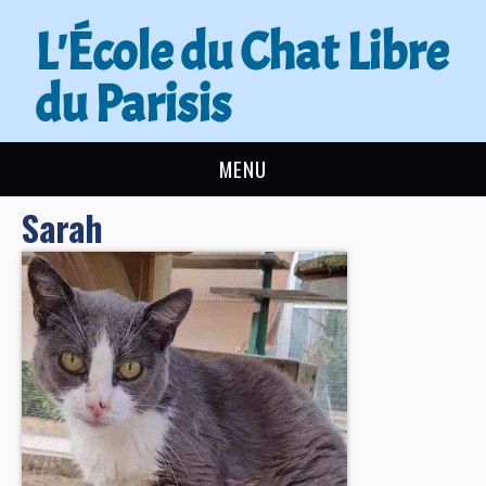
L'École du Chat Libre
du Parisis
MENU
Sarah
L’ÉCOLE DU CHAT
ACTUALITÉS
ADOPTER
NOUS AIDER
CONTACT