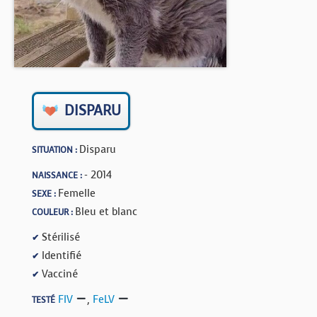
BOUTIQUE
FORUM
DISPARU
Disparu
SITUATION :
- 2014
NAISSANCE :
Femelle
SEXE :
Bleu et blanc
COULEUR :
Stérilisé
✔
Identifié
✔
Vacciné
✔
FIV
,
FeLV
TESTÉ