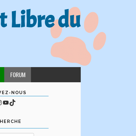
t Libre du
FORUM
VEZ-NOUS
cebook
mpte Instagram
YouTube
TikTok
CHERCHE
Rechercher :