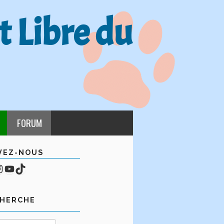
t Libre du
FORUM
VEZ-NOUS
cebook
mpte Instagram
YouTube
TikTok
CHERCHE
Rechercher :