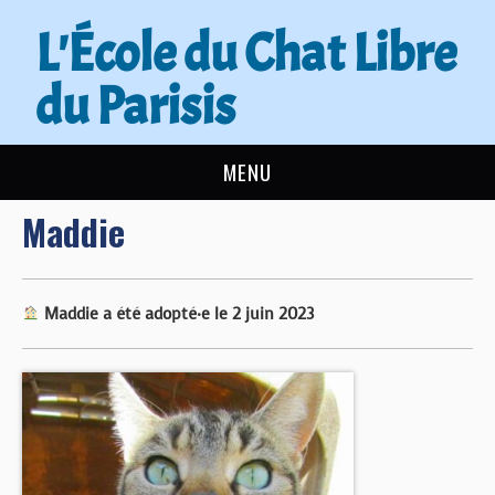
L'École du Chat Libre
du Parisis
MENU
Maddie
L’ÉCOLE DU CHAT
ACTUALITÉS
Maddie a été adopté·e le 2 juin 2023
ADOPTER
NOUS AIDER
CONTACT