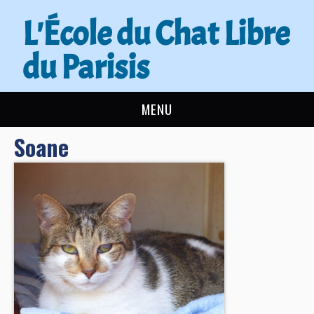
L'École du Chat Libre
du Parisis
MENU
Soane
L’ÉCOLE DU CHAT
ACTUALITÉS
ADOPTER
NOUS AIDER
CONTACT