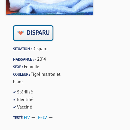
BOUTIQUE
FORUM
DISPARU
Disparu
SITUATION :
- 2014
NAISSANCE :
Femelle
SEXE :
Tigré marron et
COULEUR :
blanc
Stérilisé
✔
Identifié
✔
Vacciné
✔
FIV
,
FeLV
TESTÉ