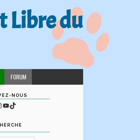
t Libre du
FORUM
VEZ-NOUS
cebook
mpte Instagram
YouTube
TikTok
CHERCHE
Rechercher :