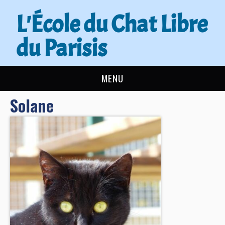
L'École du Chat Libre
du Parisis
MENU
Solane
L’ÉCOLE DU CHAT
ACTUALITÉS
ADOPTER
NOUS AIDER
CONTACT