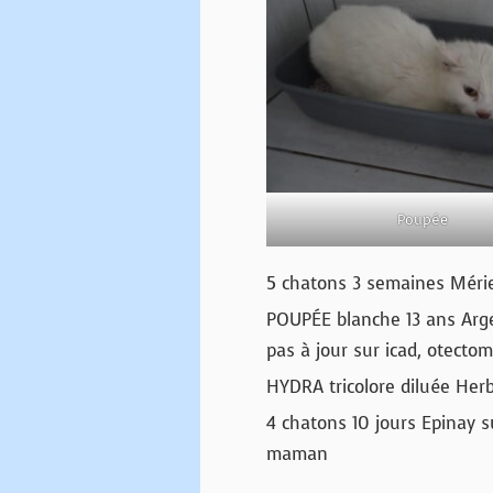
Poupée
5 chatons 3 semaines Méri
POUPÉE blanche 13 ans Arg
pas à jour sur icad, otectom
HYDRA tricolore diluée Herb
4 chatons 10 jours Epinay s
maman