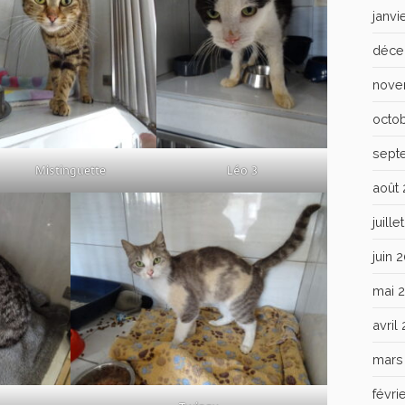
janvi
déce
nove
octo
sept
Mistinguette
Léo 3
août
juill
juin 
mai 
avril
mars
févri