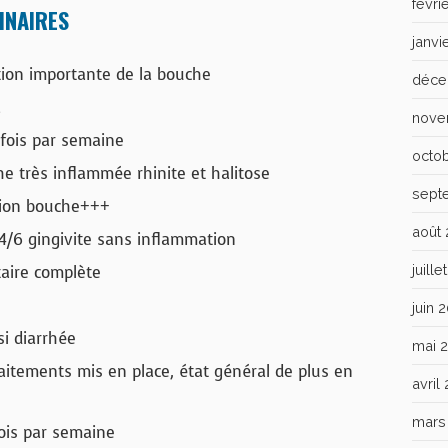
févri
INAIRES
janvi
ion importante de la bouche
déce
a
nove
fois par semaine
octo
e très inflammée rhinite et halitose
sept
tion bouche+++
août
4/6 gingivite sans inflammation
juill
aire complète
juin 
si diarrhée
mai 
itements mis en place, état général de plus en
avril
mars
fois par semaine