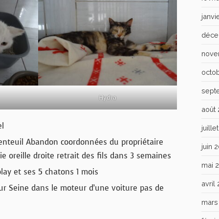
janvi
déce
nove
octo
sept
Hydra
août
el
juill
enteuil Abandon coordonnées du propriétaire
juin 
ie oreille droite retrait des fils dans 3 semaines
mai 
lay et ses 5 chatons 1 mois
avril
ur Seine dans le moteur d’une voiture pas de
mars