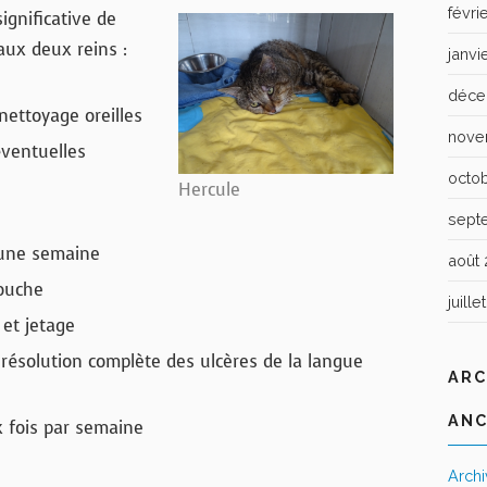
févri
ignificative de
aux deux reins :
janvi
déce
nettoyage oreilles
nove
ventuelles
octo
Hercule
sept
 une semaine
août 
ouche
juille
et jetage
résolution complète des ulcères de la langue
ARC
ANC
x fois par semaine
Arch