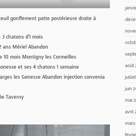
Twiggy
janvi
euil gonflement patte postérieure droite à
déce
nove
 3 chatons d’1 mois
octo
 2 ans Mériel Abandon
sept
 10 mois Montigny les Cormeilles
août
Gonesse et ses 4 chatons 1 semaine
 Garges les Gonesse Abandon injection convenia
juill
juin 
uée Taverny
mai 
avril
mars
févri