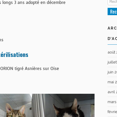
is longs 3 ans adopté en décembre
ARC
D’A
ns
érilisations
août
juill
ORION tigré Asnières sur Oise
juin 
mai 
avril
mars
févri