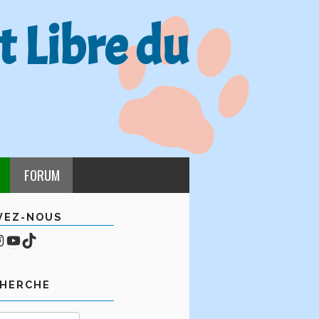
t Libre du
FORUM
VEZ-NOUS
cebook
mpte Instagram
YouTube
TikTok
CHERCHE
Rechercher :