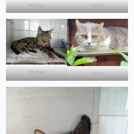
Pistache
Cadbury
Cléopatre
Liberty