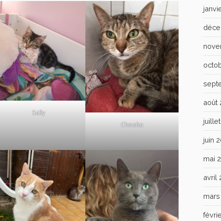
janvi
déce
nove
octo
sept
août
Sally
juill
Chouka
juin 
mai 
avril
mars
févri