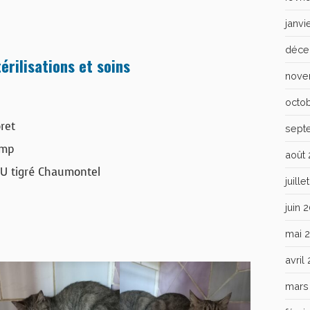
janvi
déce
érilisations et soins
nove
octo
ret
sept
amp
août
U tigré Chaumontel
juill
juin 
mai 
avril
mars