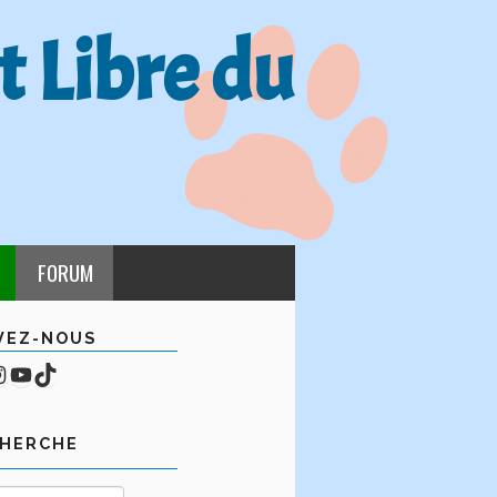
t Libre du
FORUM
VEZ-NOUS
cebook
mpte Instagram
YouTube
TikTok
CHERCHE
Rechercher :