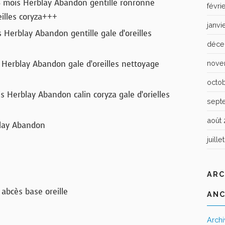
 mois Herblay Abandon gentille ronronne
févri
eilles coryza+++
janvi
 Herblay Abandon gentille gale d’oreilles
déce
 Herblay Abandon gale d’oreilles nettoyage
nove
octo
 Herblay Abandon calin coryza gale d’orielles
sept
août 
lay Abandon
juille
ARC
abcès base oreille
ANC
Arch