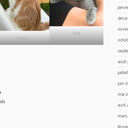
janvi
déce
nove
Zola
Henry
octo
sept
août
juill
juin 
s
mai 
ois
avril
mars
févri