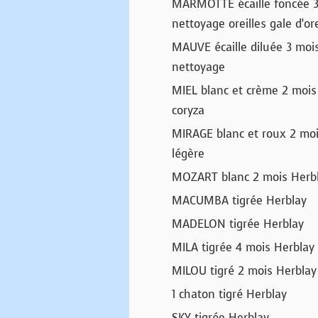
MARMOTTE écaille foncée 3
nettoyage oreilles gale d’or
MAUVE écaille diluée 3 mois
nettoyage
MIEL blanc et crème 2 mois
coryza
MIRAGE blanc et roux 2 mois
légère
MOZART blanc 2 mois Herb
MACUMBA tigrée Herblay
MADELON tigrée Herblay
MILA tigrée 4 mois Herblay
MILOU tigré 2 mois Herblay 
1 chaton tigré Herblay
SKY tigrée Herblay