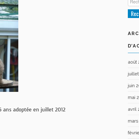
ARC
D’A
août
juill
juin 
mai 
5 ans adoptée en juillet 2012
avril
mars
févri