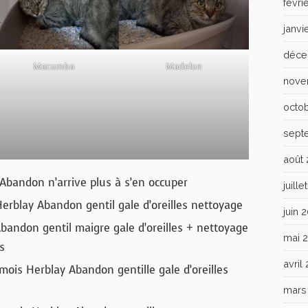
févri
janvi
déce
Macumba
Madelon
nove
octo
sept
août
y Abandon n’arrive plus à s’en occuper
juill
erblay Abandon gentil gale d’oreilles nettoyage
juin 
andon gentil maigre gale d’oreilles + nettoyage
mai 
s
avril
mois Herblay Abandon gentille gale d’oreilles
mars