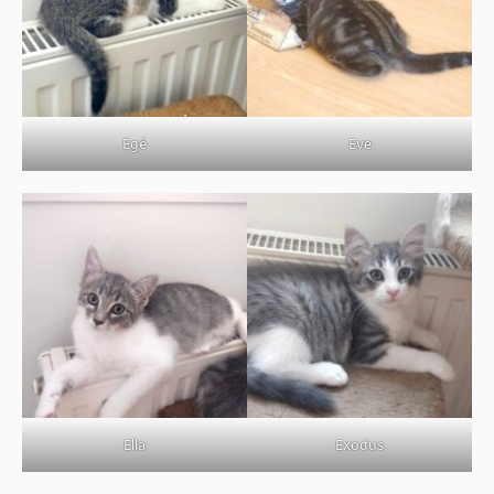
BOUTIQUE
FORUM
Egé
Eve
Ella
Exodus