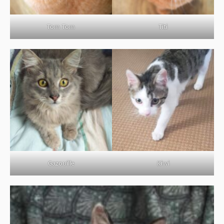
Tom Tom
Titi
Gazouille
Kiwi