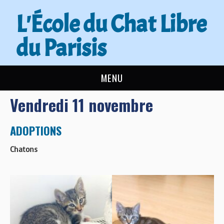
L'École du Chat Libre
du Parisis
MENU
Vendredi 11 novembre
L’ÉCOLE DU CHAT
ACTUALITÉS
ADOPTIONS
Chatons
ADOPTER
NOUS AIDER
CONTACT