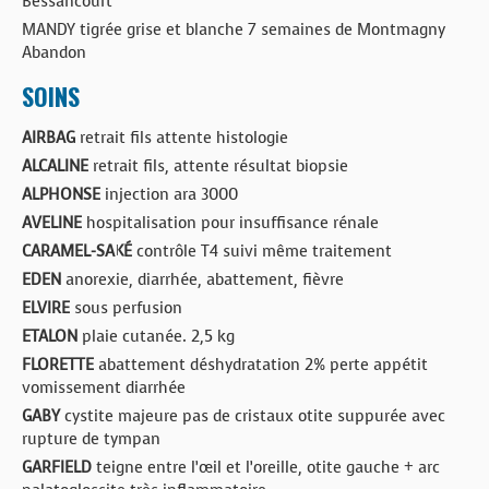
Bessancourt
MANDY tigrée grise et blanche 7 semaines de Montmagny
Abandon
SOINS
AIRBAG
retrait fils attente histologie
ALCALINE
retrait fils, attente résultat biopsie
ALPHONSE
injection ara 3000
AVELINE
hospitalisation pour insuffisance rénale
CARAMEL-SAKÉ
contrôle T4 suivi même traitement
EDEN
anorexie, diarrhée, abattement, fièvre
ELVIRE
sous perfusion
ETALON
plaie cutanée. 2,5 kg
FLORETTE
abattement déshydratation 2% perte appétit
vomissement diarrhée
GABY
cystite majeure pas de cristaux otite suppurée avec
rupture de tympan
GARFIELD
teigne entre l’œil et l’oreille, otite gauche + arc