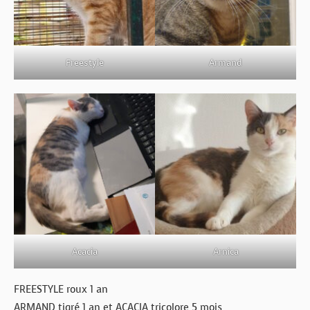
Freestyle
Armand
Acacia
Arnica
FREESTYLE roux 1 an
ARMAND tigré 1 an et ACACIA tricolore 5 mois