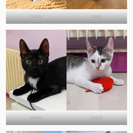
Halma
Molly
Grimely
Galaté