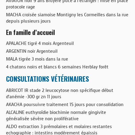
AVIATOR noir 9 ans Bruyère pucé à l’étranger : mise en place
protocole rage
MACHA croisée siamoise Montigny les Cormeilles dans la rue
depuis plusieurs jours
En famille d’accueil
APALACHE tigré 4 mois Argenteuil
ARGENTIN noir Argenteuil
MALA tigrée 3 mois dans la rue
4 chatons noirs et blancs 6 semaines Herblay forêt
CONSULTATIONS VÉTÉRINAIRES
ABRICOT IR stade 2 leucocytose non spécifique début
d’anémie -300 gr zn 11 jours
AKACHA poursuivre traitement 15 jours pour consolidation
ALCALINE euthyroïdie biochimie normale gingivite
généralisée sévère non proliférative
ALDO extraction 3 prémolaires et molaires restantes
echographie : intestins modérement épaissis