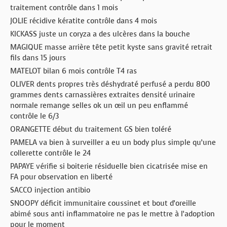
traitement contrôle dans 1 mois
JOLIE récidive kératite contrôle dans 4 mois
KICKASS juste un coryza a des ulcères dans la bouche
MAGIQUE masse arrière tête petit kyste sans gravité retrait
fils dans 15 jours
MATELOT bilan 6 mois contrôle T4 ras
OLIVER dents propres très déshydraté perfusé a perdu 800
grammes dents carnassières extraites densité urinaire
normale remange selles ok un œil un peu enflammé
contrôle le 6/3
ORANGETTE début du traitement GS bien toléré
PAMELA va bien à surveiller a eu un body plus simple qu’une
collerette contrôle le 24
PAPAYE vérifie si boiterie résiduelle bien cicatrisée mise en
FA pour observation en liberté
SACCO injection antibio
SNOOPY déficit immunitaire coussinet et bout d’oreille
abimé sous anti inflammatoire ne pas le mettre à l’adoption
pour le moment