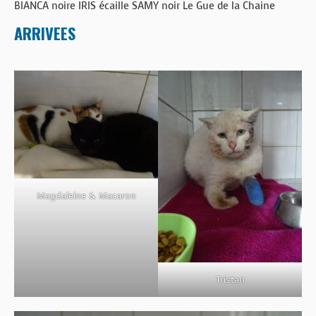
BIANCA noire IRIS écaille SAMY noir Le Gue de la Chaine
BOUTIQUE
ARRIVEES
FORUM
Magdaleine & Macaron
Tristan