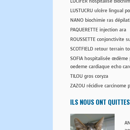
LUCIFER hospitalisé biochim
LUSTUCRU ulcère lingual po
NANO biochimie ras dépilat
PAQUERETTE injection ara
ROUSSETTE conjonctivite su
SCOTFIELD retour terrain to
SOFIA hospitalisée œdème p
oedeme cardiaque echo car
TILOU gros coryza
ZAZOU récidive carcinome p
ILS NOUS ONT QUITTES
AN