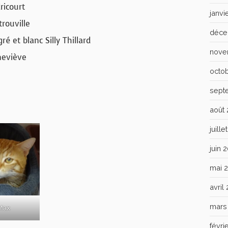
ricourt
janvi
trouville
déce
é et blanc Silly Thillard
nove
neviève
octo
sept
août
juill
juin 
mai 
avril
mars
Max
févri