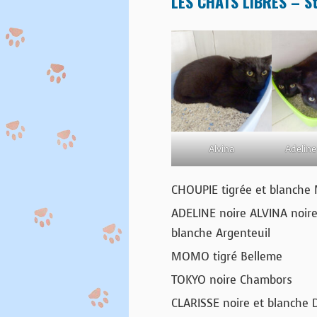
LES CHATS LIBRES – St
Alvina
Adeline
CHOUPIE tigrée et blanche 
ADELINE noire ALVINA noir
blanche Argenteuil
MOMO tigré Belleme
TOKYO noire Chambors
CLARISSE noire et blanche 