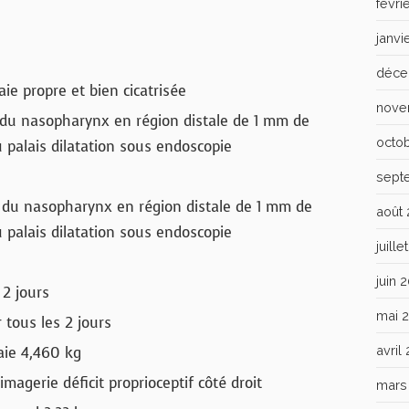
févri
janvi
déce
ie propre et bien cicatrisée
nove
du nasopharynx en région distale de 1 mm de
octo
 palais dilatation sous endoscopie
sept
 du nasopharynx en région distale de 1 mm de
août
 palais dilatation sous endoscopie
juill
juin 
 2 jours
mai 
ous les 2 jours
avril
aie 4,460 kg
magerie déficit proprioceptif côté droit
mars