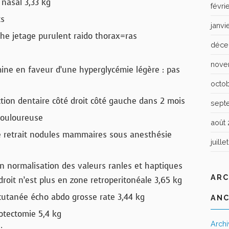
nasal 3,33 kg
févri
ts
janvi
che jetage purulent raido thorax=ras
déce
nove
mine en faveur d’une hyperglycémie légère : pas
octo
tion dentaire côté droit côté gauche dans 2 mois
sept
douloureuse
août 
etrait nodules mammaires sous anesthésie
juille
on normalisation des valeurs ranles et haptiques
ARC
droit n’est plus en zone retroperitonéale 3,65 kg
cutanée écho abdo grosse rate 3,44 kg
ANC
 otectomie 5,4 kg
Arch