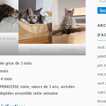
ARC
D’A
se et Emma
août
Garance
Guillemette
juill
ée grise de 3 mois
juin 
 mois
mai 
 4 mois
avril
 PRINCESSE noire, sœurs de 3 ans, arrivées
mars
adoptées ensemble cette semaine
févri