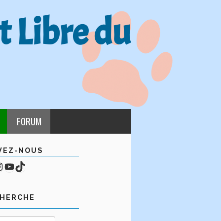
t Libre du
FORUM
VEZ-NOUS
cebook
mpte Instagram
YouTube
TikTok
CHERCHE
Rechercher :