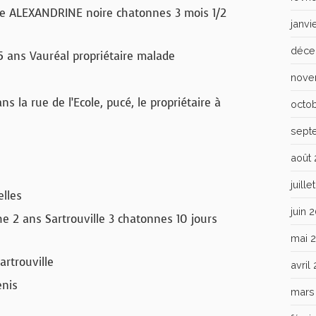
he ALEXANDRINE noire chatonnes 3 mois 1/2
janvi
déce
15 ans Vauréal propriétaire malade
nove
s la rue de l’Ecole, pucé, le propriétaire à
octo
sept
août
juill
elles
juin 
e 2 ans Sartrouville 3 chatonnes 10 jours
mai 
artrouville
avril
enis
mars