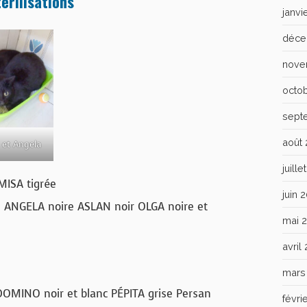
érilisations
janvi
déce
nove
octo
sept
août
 et Angela
juill
MISA tigrée
juin 
e ANGELA noire ASLAN noir OLGA noire et
mai 
avril
mars
DOMINO noir et blanc PÉPITA grise Persan
févri