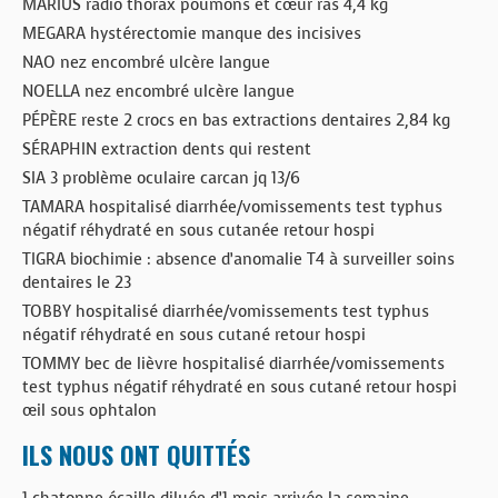
MARIUS radio thorax poumons et cœur ras 4,4 kg
MEGARA hystérectomie manque des incisives
NAO nez encombré ulcère langue
NOELLA nez encombré ulcère langue
PÉPÈRE reste 2 crocs en bas extractions dentaires 2,84 kg
SÉRAPHIN extraction dents qui restent
SIA 3 problème oculaire carcan jq 13/6
TAMARA hospitalisé diarrhée/vomissements test typhus
négatif réhydraté en sous cutanée retour hospi
TIGRA biochimie : absence d’anomalie T4 à surveiller soins
dentaires le 23
TOBBY hospitalisé diarrhée/vomissements test typhus
négatif réhydraté en sous cutané retour hospi
TOMMY bec de lièvre hospitalisé diarrhée/vomissements
test typhus négatif réhydraté en sous cutané retour hospi
œil sous ophtalon
ILS NOUS ONT QUITTÉS
1 chatonne écaille diluée d’1 mois arrivée la semaine