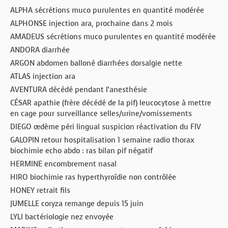
ALPHA sécrétions muco purulentes en quantité modérée
ALPHONSE injection ara, prochaine dans 2 mois
AMADEUS sécrétions muco purulentes en quantité modérée
ANDORA diarrhée
ARGON abdomen balloné diarrhées dorsalgie nette
ATLAS injection ara
AVENTURA décédé pendant l’anesthésie
CÉSAR apathie (frère décédé de la pif) leucocytose à mettre
en cage pour surveillance selles/urine/vomissements
DIEGO œdème péri lingual suspicion réactivation du FIV
GALOPIN retour hospitalisation 1 semaine radio thorax
biochimie echo abdo : ras bilan pif négatif
HERMINE encombrement nasal
HIRO biochimie ras hyperthyroïdie non contrôlée
HONEY retrait fils
JUMELLE coryza remange depuis 15 juin
LYLI bactériologie nez envoyée