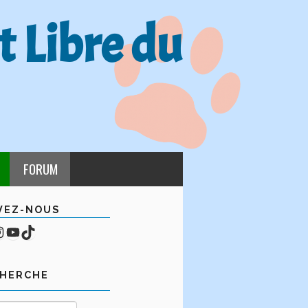
t Libre du
FORUM
VEZ-NOUS
cebook
mpte Instagram
YouTube
TikTok
CHERCHE
Rechercher :