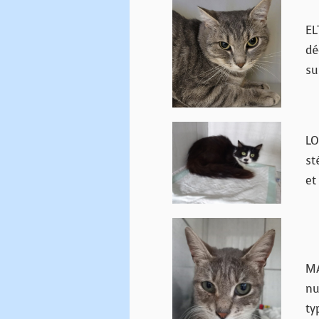
EL
dé
su
LO
st
et
MA
nu
ty