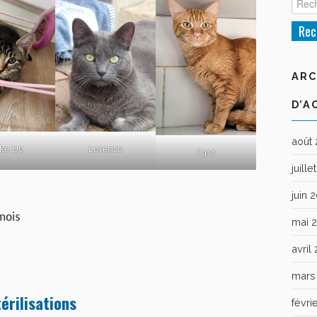
ARC
D’A
août
Lorenzo
ke Up
Cast
juill
juin 
mois
mai 
avril
mars
érilisations
févri