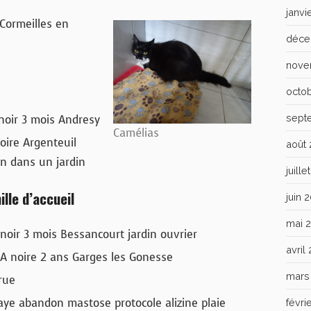
janvi
Cormeilles en
déce
nove
octo
sept
noir 3 mois Andresy
Camélias
ire Argenteuil
août
n dans un jardin
juill
ille d’accueil
juin 
mai 
oir 3 mois Bessancourt jardin ouvrier
avril
A noire 2 ans Garges les Gonesse
mars
rue
aye abandon mastose protocole alizine plaie
févri