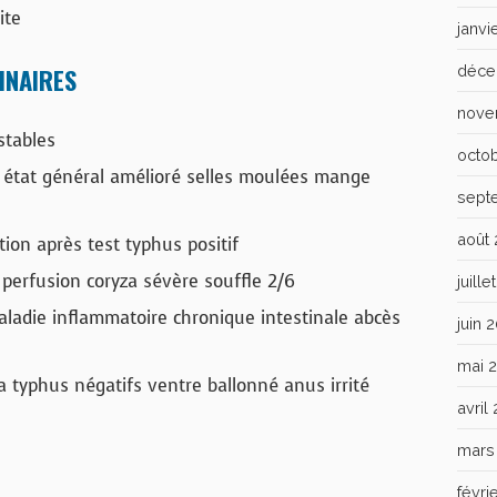
ite
janvi
déce
INAIRES
nove
stables
octo
n état général amélioré selles moulées mange
sept
août
ion après test typhus positif
perfusion coryza sévère souffle 2/6
juill
adie inflammatoire chronique intestinale abcès
juin 
mai 
 typhus négatifs ventre ballonné anus irrité
avril
mars
févri