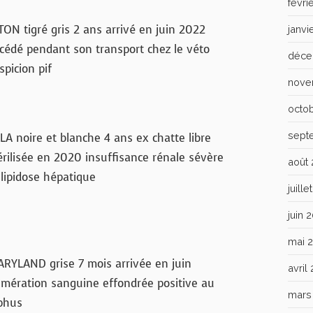
févri
TON tigré gris 2 ans arrivé en juin 2022
janvi
cédé pendant son transport chez le véto
déce
spicion pif
nove
octo
sept
LA noire et blanche 4 ans ex chatte libre
érilisée en 2020 insuffisance rénale sévère
août
 lipidose hépatique
juill
juin 
mai 
RYLAND grise 7 mois arrivée en juin
avril
mération sanguine effondrée positive au
mars
phus