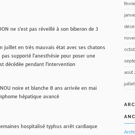
févri
janvi
déce
N ne s’est pas réveillé à son biberon de 3
nove
in juillet en très mauvais état avec ses chatons
octo
a pas supporté l’anesthésie pour poser une
sept
est décédée pendant l’intervention
août 
juille
NOU noire et blanche 8 ans arrivée en mai
mphome hépatique avancé
ARC
ANC
semaines hospitalisé typhus arrêt cardiaque
Arch