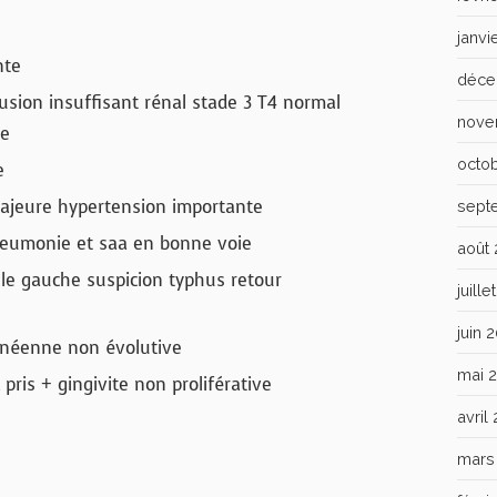
janvi
nte
déce
usion insuffisant rénal stade 3 T4 normal
nove
re
octo
e
ajeure hypertension importante
sept
eumonie et saa en bonne voie
août
lle gauche suspicion typhus retour
juill
juin 
néenne non évolutive
mai 
 pris + gingivite non proliférative
avril
mars