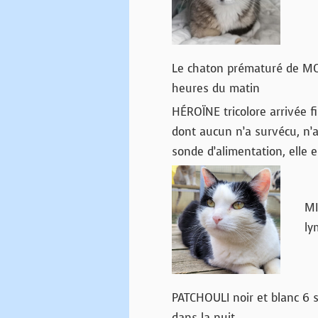
Le chaton prématuré de MOO
heures du matin
HÉROÏNE tricolore arrivée f
dont aucun n’a survécu, n’
sonde d’alimentation, elle 
MI
ly
PATCHOULI noir et blanc 6 
dans la nuit