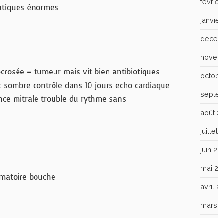
févri
tiques énormes
janvi
déce
nove
crosée = tumeur mais vit bien antibiotiques
octo
c sombre contrôle dans 10 jours echo cardiaque
sept
nce mitrale trouble du rythme sans
août
juill
juin 
mai 
mmatoire bouche
avril
mars