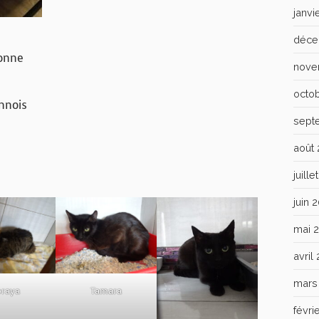
janvi
déce
bonne
nove
octo
nnois
sept
août
juill
juin 
mai 
avril
mars
oraya
Tamara
févri