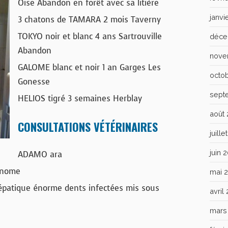
Oise Abandon en forêt avec sa litière
janvi
3 chatons de TAMARA 2 mois Taverny
TOKYO noir et blanc 4 ans Sartrouville
déce
Abandon
nove
GALOME blanc et noir 1 an Garges Les
octo
Gonesse
sept
HELIOS tigré 3 semaines Herblay
août
CONSULTATIONS VÉTÉRINAIRES
juill
juin 
ADAMO ara
cinome
mai 
patique énorme dents infectées mis sous
avril
mars