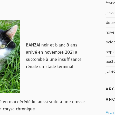
févri
janvi
déce
nove
octo
BANZAÏ noir et blanc 8 ans
arrivé en novembre 2021 a
sept
succombé à une insuffisance
août 
rénale en stade terminal
juille
ARC
ANC
é en mai décédé lui aussi suite à une grosse
un coryza chronique
Arch