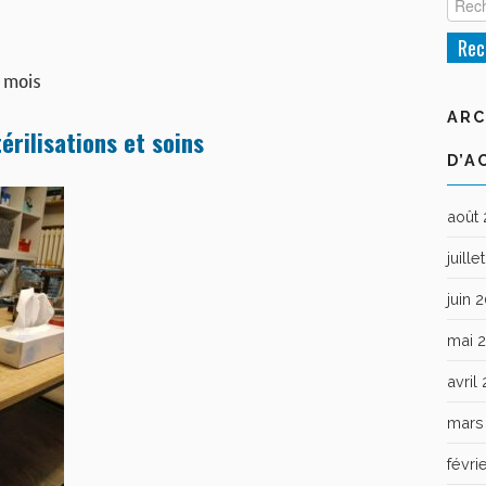
 mois
ARC
érilisations et soins
D’A
août
juill
juin 
mai 
avril
mars
févri