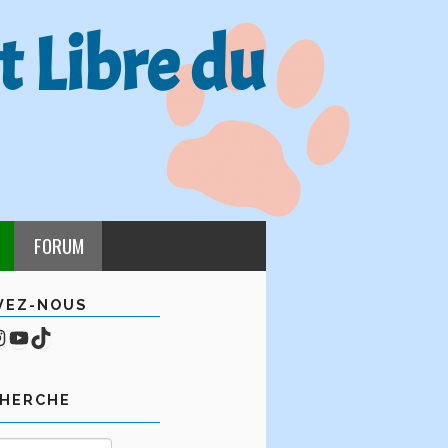
t Libre du
FORUM
VEZ-NOUS
cebook
mpte Instagram
YouTube
TikTok
CHERCHE
Rechercher :