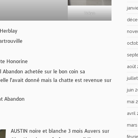
janvi
Tokyo
déce
 Herblay
nove
rtrouville
octo
sept
nte Honorine
août
il Abandon achetée sur le bon coin sa
juill
 elle l’avait donné mais la chatte est revenue sur
juin 
nt Abandon
mai 
avril
mars
AUSTIN noire et blanche 3 mois Auvers sur
févri