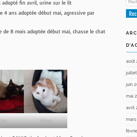
dopté fin avril, urine sur le lit
e 4 ans adoptée début mai, agressive par
e de 8 mois adoptée début mai, chasse le chat
ARC
D’A
août
juill
juin 
mai 
avril
mars
lora
Arthus
févri