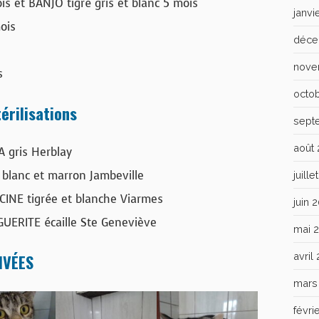
s et BANJO tigré gris et blanc 5 mois
janvi
ois
déce
nove
s
octo
érilisations
sept
août
 gris Herblay
blanc et marron Jambeville
juill
INE tigrée et blanche Viarmes
juin 
UERITE écaille Ste Geneviève
mai 
IVÉES
avril
mars
févri