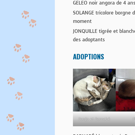
GELEO noir angora de 4 ans a
SOLANGE tricolore borgne d
moment
JONQUILLE tigrée et blanch
des adoptants
ADOPTIONS
Banjo et Barnabé
F