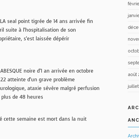
févri
janvi
LA seal point tigrée de 14 ans arrivée fin
déce
ril suite à l’hospitalisation de son
opriétaire, s’est laissée dépérir
nove
octo
sept
ABESQUE noire d’1 an arrivée en octobre
août 
22 atteinte d’un grave problème
juille
urologique, ataxie sévère malgré perfusion
 plus de 48 heures
ARC
é cette semaine est mort dans la nuit
ANC
Arch