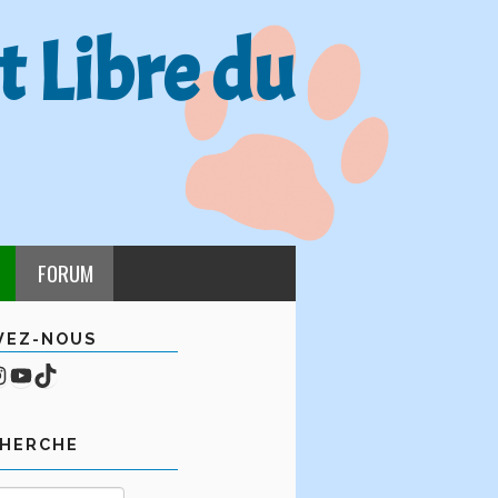
t Libre du
FORUM
VEZ-NOUS
cebook
mpte Instagram
YouTube
TikTok
CHERCHE
Rechercher :