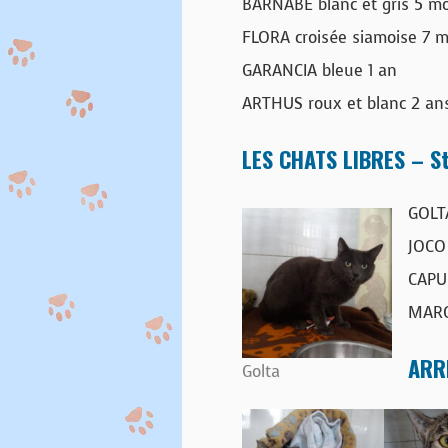
BARNABÉ blanc et gris 5 moi
FLORA croisée siamoise 7 m
GARANCIA bleue 1 an
ARTHUS roux et blanc 2 an
LES CHATS LIBRES – St
GOLTA
JOCO 
CAPUC
MARG
ARR
Golta