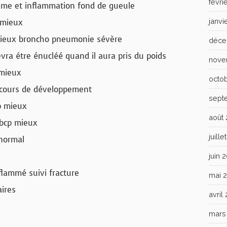
févri
eme et inflammation fond de gueule
janvi
 mieux
mieux broncho pneumonie sévère
déce
ra étre énucléé quand il aura pris du poids
nove
 mieux
octo
cours de développement
sept
p mieux
août
bcp mieux
juill
 normal
juin 
lammé suivi fracture
mai 
ires
avril
mars