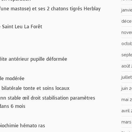
’une mastose) et ses 2 chatons tigrés Herblay
janvi
déce
 Saint Leu La Forêt
nove
octo
sept
ite antérieur pupille déformée
août
juill
ale modérée
 bilatérale tonte et soins locaux
juin 
n stable œil droit stabilisation paramètres
mai 
 dans 6 mois
avril
mars
iochimie hémato ras