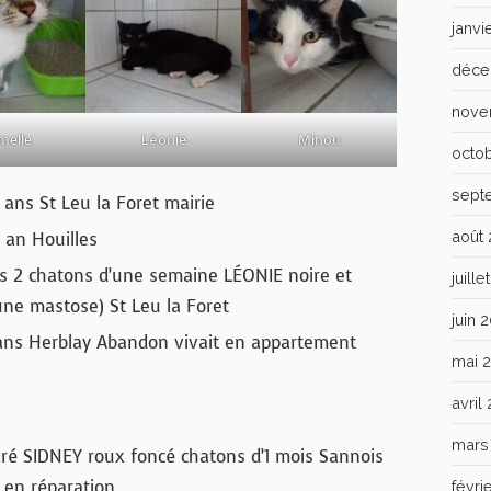
janvi
déce
nove
melle
Léonie
Minou
octo
sept
 ans St Leu la Foret mairie
août
 an Houilles
es 2 chatons d’une semaine LÉONIE noire et
juill
’une mastose) St Leu la Foret
juin 
ans Herblay Abandon vivait en appartement
mai 
avril
mars
gré SIDNEY roux foncé chatons d’1 mois Sannois
 en réparation
févri