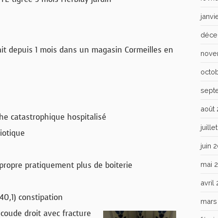
janvi
déce
ait depuis 1 mois dans un magasin Cormeilles en
nove
octo
sept
août
 catastrophique hospitalisé
juill
iotique
juin 
 propre pratiquement plus de boiterie
mai 
avril
0,1) constipation
mars
u coude droit avec fracture