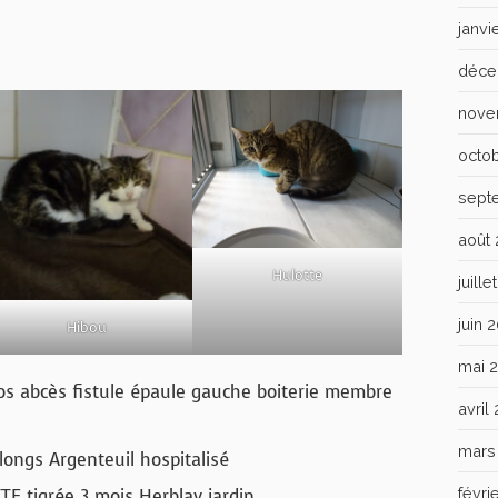
janvi
déce
nove
octo
sept
août
Hulotte
juill
juin 
Hibou
mai 
ros abcès fistule épaule gauche boiterie membre
avril
mars
longs Argenteuil hospitalisé
févri
TE tigrée 3 mois Herblay jardin