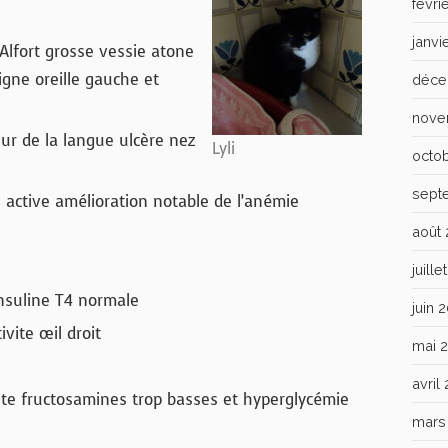
févri
janvi
Alfort grosse vessie atone
igne oreille gauche et
déce
nove
 de la langue ulcère nez
Lyli
octo
sept
 active amélioration notable de l’anémie
août
juill
nsuline T4 normale
juin 
ite œil droit
mai 
avril
ète fructosamines trop basses et hyperglycémie
mars