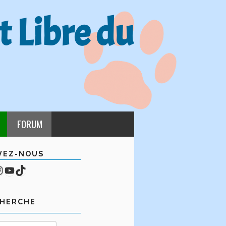
t Libre du
FORUM
VEZ-NOUS
cebook
mpte Instagram
YouTube
TikTok
CHERCHE
Rechercher :