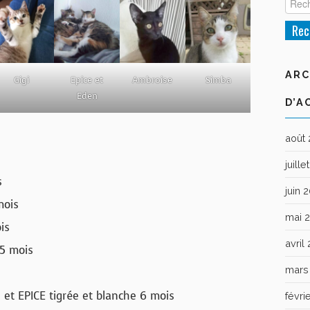
ARC
Gigi
Epice et
Ambroise
Simba
Eden
D’A
août
juill
s
juin 
mois
mai 
is
avril
 5 mois
mars
s et EPICE tigrée et blanche 6 mois
févri