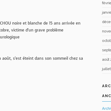
févri
janvi
déce
CHOU noire et blanche de 15 ans arrivée en
tobre, victime d’un grave problème
nove
urologique
octo
sept
n août, s’est éteint dans son sommeil chez sa
août 
juille
ARC
ANC
Arch