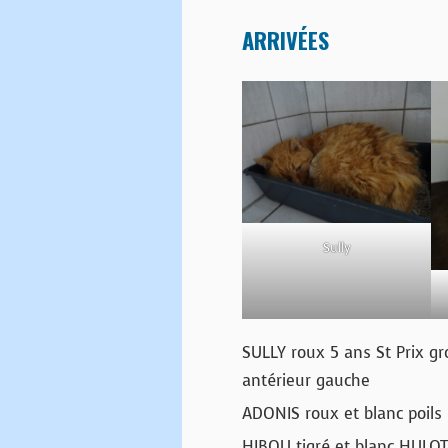
ARRIVÉES
Sully
SULLY roux 5 ans St Prix g
antérieur gauche
ADONIS roux et blanc poils 
HIBOU tigré et blanc HULOT