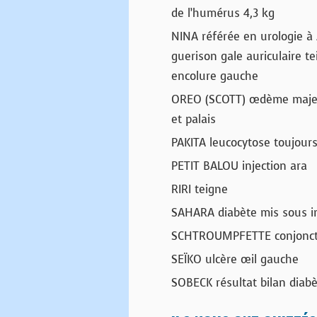
de l’humérus 4,3 kg
NINA référée en urologie à 
guerison gale auriculaire te
encolure gauche
OREO (SCOTT) œdème majeur
et palais
PAKITA leucocytose toujours
PETIT BALOU injection ara
RIRI teigne
SAHARA diabète mis sous i
SCHTROUMPFETTE conjonctiv
SEÏKO ulcère œil gauche
SOBECK résultat bilan diab