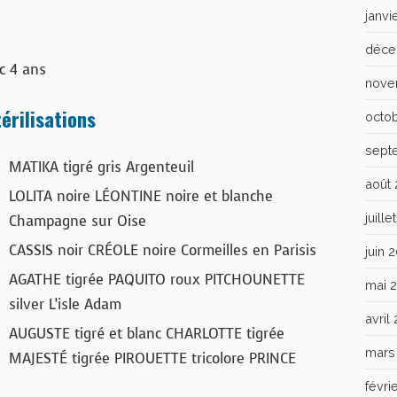
janvi
déce
c 4 ans
nove
érilisations
octo
sept
MATIKA tigré gris Argenteuil
août
LOLITA noire LÉONTINE noire et blanche
juill
Champagne sur Oise
CASSIS noir CRÉOLE noire Cormeilles en Parisis
juin 
AGATHE tigrée PAQUITO roux PITCHOUNETTE
mai 
silver L’isle Adam
avril
AUGUSTE tigré et blanc CHARLOTTE tigrée
mars
MAJESTÉ tigrée PIROUETTE tricolore PRINCE
févri