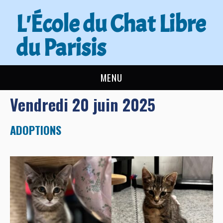
L'École du Chat Libre
du Parisis
MENU
Vendredi 20 juin 2025
L’ÉCOLE DU CHAT
ACTUALITÉS
ADOPTIONS
ADOPTER
NOUS AIDER
CONTACT