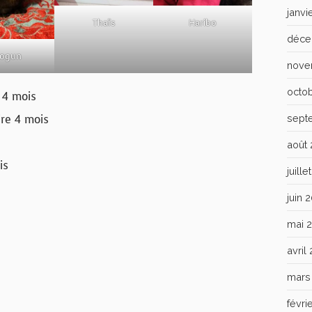
janvi
Thaïs
Haribo
déce
ogun
nove
octo
 4 mois
re 4 mois
sept
août
is
juill
juin 
mai 
avril
mars
févri