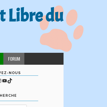
t Libre du
FORUM
VEZ-NOUS
cebook
mpte Instagram
YouTube
TikTok
CHERCHE
Rechercher :