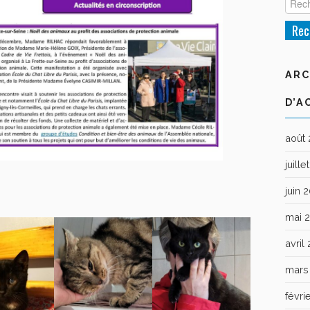
ARC
D’A
août
juill
juin 
mai 
avril
mars
févri