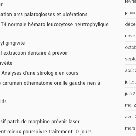
févri
ur
janvi
ation arcs palatoglosses et ulcérations
 T4 normale hémato leucocytose neutrophylique
déce
nove
l gingivite
octo
 extraction dentaire à prévoir
sept
uvéite
août
? Analyses d’une sérologie en cours
juill
e cerumen othematome oreille gauche rien à
juin 
ids
mai 
avril
ssif patch de morphine prévoir laser
mars
nt mieux poursuivre traitement 10 jours