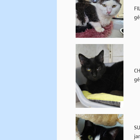
FI
gé
CH
gé
SU
ja