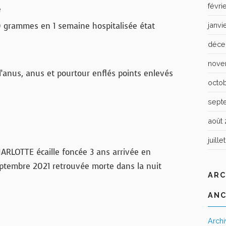
févri
e
0 grammes en 1 semaine hospitalisée état
janvi
déce
nove
’anus, anus et pourtour enflés points enlevés
octo
sept
août 
juille
ARLOTTE écaille foncée 3 ans arrivée en
ptembre 2021 retrouvée morte dans la nuit
ARC
ANC
Arch