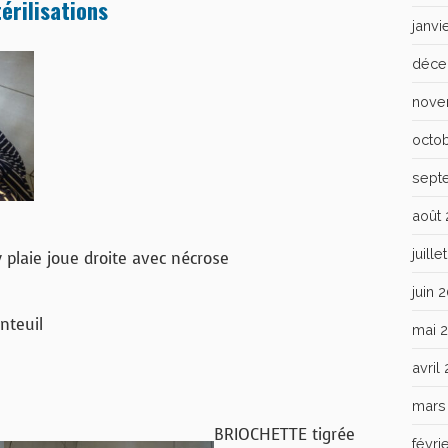
érilisations
janvi
déce
nove
octo
sept
août
juill
 plaie joue droite avec nécrose
juin 
nteuil
mai 
avril
mars
BRIOCHETTE tigrée
févri