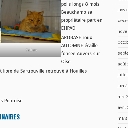
poils longs 8 mois
janvi
Beauchamp sa
propriétaire part en
déce
EHPAD
nove
AROBASE roux
octo
AUTOMNE écaille
Safran
foncée Auvers sur
sept
Oise
août
libre de Sartrouville retrouvé à Houilles
juill
juin 
mai 
s Pontoise
avril
INAIRES
mars