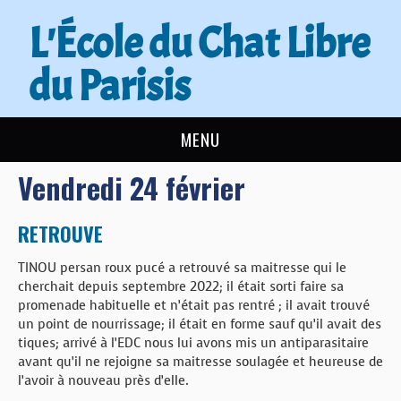
L'École du Chat Libre
du Parisis
MENU
Vendredi 24 février
L’ÉCOLE DU CHAT
ACTUALITÉS
RETROUVE
TINOU persan roux pucé a retrouvé sa maitresse qui le
ADOPTER
cherchait depuis septembre 2022; il était sorti faire sa
promenade habituelle et n’était pas rentré ; il avait trouvé
NOUS AIDER
un point de nourrissage; il était en forme sauf qu’il avait des
tiques; arrivé à l’EDC nous lui avons mis un antiparasitaire
avant qu’il ne rejoigne sa maitresse soulagée et heureuse de
CONTACT
l’avoir à nouveau près d’elle.