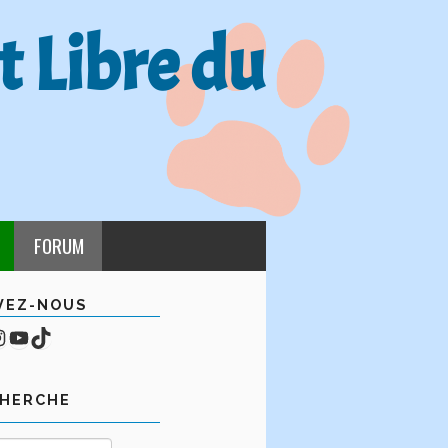
t Libre du
FORUM
VEZ-NOUS
cebook
mpte Instagram
YouTube
TikTok
CHERCHE
Rechercher :