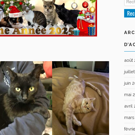
ARC
D’A
août
juill
juin 
mai 
avril
mars
févri