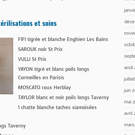
janvi
érilisations et soins
déce
nove
FIFI tigrée et blanche Enghien Les Bains
octo
SAROUK noir St Prix
sept
VULLI St Prix
août
YAYON tigré et blanc poils longs
Cormeilles en Parisis
juill
MOSCATO roux Herblay
juin 
TAYLOR blanc et noir poils longs Taverny
mai 
1 chatte blanche taches siamoisées
avril
mars
ongs Taverny