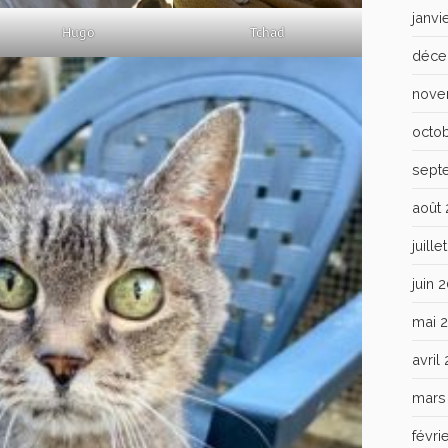
janvi
Hugo
Tchad
déce
nove
octo
sept
août
juill
juin 
mai 
avril
mars
févri