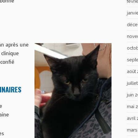
ubonne
févri
janvi
déce
nove
an après une
octo
clinique
sept
 confié
août
juill
INAIRES
juin 
e
mai 
aine
avril
mars
es