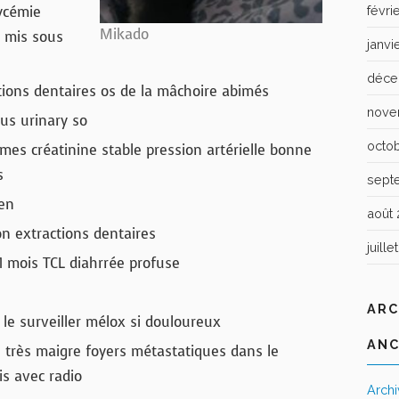
ycémie
févri
Mikado
e mis sous
janvi
déce
ions dentaires os de la mâchoire abimés
nove
us urinary so
octo
s créatinine stable pression artérielle bonne
s
sept
en
août 
on extractions dentaires
juille
 1 mois TCL diahrrée profuse
ARC
 le surveiller mélox si douloureux
ANC
rès maigre foyers métastatiques dans le
s avec radio
Arch