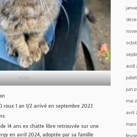
janvi
déce
nove
octo
sept
août
juill
Ficelle
juin 
 an
mai 
D roux 1 an 1/2 arrivé en septembre 2023
avril
ans
mars
e de 14 ans ex chatte libre retrouvée sur une
gy en avril 2024, adoptée par sa famille
févri