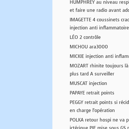
HUMPHREY au niveau respirat
et faire une radio avant ad
IMAGETTE 4 coussinets craq
injection anti inflammatoire
LÉO 2 contrôle
MICHOU ara3000
MICKIE injection anti infla
MOZART rhinite toujours là
plus tard A surveiller
MUSCAT injection
PAPAYE retrait points
PEGGY retrait points si réci
en charge l’opération
POLKA retour hospi ne va p
ictérique PIF mise sous GS 