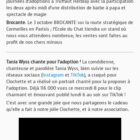
journées d’adoptions à Truffaut Herblay avec la participation
BOUTIQUE
les deux après midi d’une distribution de barbe à papa et
spectacle de magie
FORUM
Brocante
. Le 3 octobre BROCANTE sur la route stratégique de
Cormeilles en Parisis ; l’Ecole du Chat tiendra un stand où
nous vous attendons nombreux; les ventes sont faites au
profit de nos chers minous
Tania Wyss chante pour l’adoption !
La comédienne,
chanteuse et parolière Tania Wyss, bien suivie sur les
réseaux sociaux (
Instagram
et
TikTok
), a craqué pour
Clochette et a réalisé un portrait chanté pour la proposer à
l’adoption. Déjà 116 000 vues ce mercredi 8 pour le clip
charmant et émouvant publié lundi 6 au soir sur TikTok !
C’est avec une grande joie que nous partageons le cadeau
qu’elle a fait à notre jolie Clochette, et à notre association.