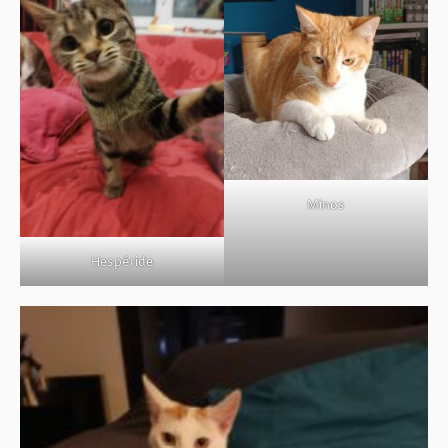
BOUTIQUE
FORUM
Minos
Hespéride