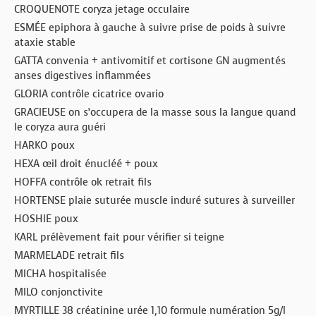
CROQUENOTE coryza jetage occulaire
ESMÉE epiphora à gauche à suivre prise de poids à suivre
ataxie stable
GATTA convenia + antivomitif et cortisone GN augmentés
anses digestives inflammées
GLORIA contrôle cicatrice ovario
GRACIEUSE on s’occupera de la masse sous la langue quand
le coryza aura guéri
HARKO poux
HEXA œil droit énucléé + poux
HOFFA contrôle ok retrait fils
HORTENSE plaie suturée muscle induré sutures à surveiller
HOSHIE poux
KARL prélèvement fait pour vérifier si teigne
MARMELADE retrait fils
MICHA hospitalisée
MILO conjonctivite
MYRTILLE 38 créatinine urée 1,10 formule numération 5g/l