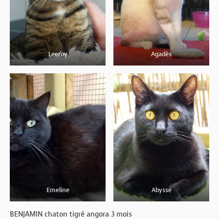
BOUTIQUE
FORUM
Leeroy
Agadès
Emeline
Abysse
BENJAMIN chaton tigré angora 3 mois