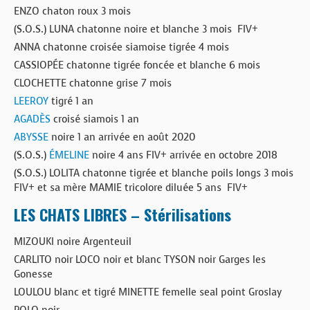
ENZO chaton roux 3 mois
(S.O.S.) LUNA chatonne noire et blanche 3 mois FIV+
ANNA chatonne croisée siamoise tigrée 4 mois
CASSIOPÉE chatonne tigrée foncée et blanche 6 mois
CLOCHETTE chatonne grise 7 mois
LEEROY
tigré 1 an
AGADÈS
croisé siamois 1 an
ABYSSE
noire 1 an arrivée en août 2020
(S.O.S.)
ÉMELINE
noire 4 ans FIV+ arrivée en octobre 2018
(S.O.S.) LOLITA chatonne tigrée et blanche poils longs 3 mois
FIV+ et sa mère MAMIE tricolore diluée 5 ans FIV+
LES CHATS LIBRES – Stérilisations
MIZOUKI noire Argenteuil
CARLITO noir LOCO noir et blanc TYSON noir Garges les
Gonesse
LOULOU blanc et tigré MINETTE femelle seal point Groslay
POLO noir