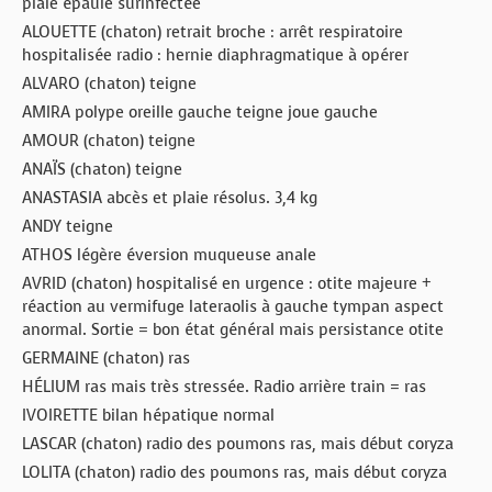
plaie épaule surinfectée
ALOUETTE (chaton) retrait broche : arrêt respiratoire
hospitalisée radio : hernie diaphragmatique à opérer
ALVARO (chaton) teigne
AMIRA polype oreille gauche teigne joue gauche
AMOUR (chaton) teigne
ANAÏS (chaton) teigne
ANASTASIA abcès et plaie résolus. 3,4 kg
ANDY teigne
ATHOS légère éversion muqueuse anale
AVRID (chaton) hospitalisé en urgence : otite majeure +
réaction au vermifuge lateraolis à gauche tympan aspect
anormal. Sortie = bon état général mais persistance otite
GERMAINE (chaton) ras
HÉLIUM ras mais très stressée. Radio arrière train = ras
IVOIRETTE bilan hépatique normal
LASCAR (chaton) radio des poumons ras, mais début coryza
LOLITA (chaton) radio des poumons ras, mais début coryza