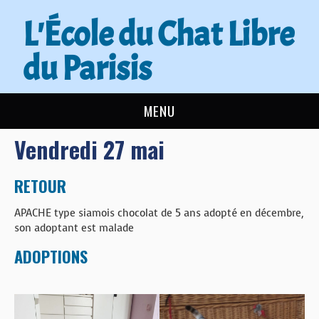
L'École du Chat Libre
du Parisis
MENU
Vendredi 27 mai
L’ÉCOLE DU CHAT
ACTUALITÉS
RETOUR
APACHE type siamois chocolat de 5 ans adopté en décembre,
ADOPTER
son adoptant est malade
ADOPTIONS
NOUS AIDER
CONTACT