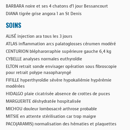
BARBARA noire et ses 4 chatons d’1 jour Bessancourt
DIANA tigrée grise angora 1 an St Denis
SOINS
ALISÉ injection ara tous les 3 jours
ATLAS inflammation arcs palatoglosses cérumen modéré
CENTURION blépharorraphie supérieure gauche 6,4 kg
CYBELLE analyses normales euthyroïdie
ELTON retrait sonde envisager opération sous fibroscopie
pour retrait polype nasopharyngé
FIFILLE hyperthyroïdie sévère hypokaliémie hypérémie
modérées
HIDALGO plaie cicatrisée absence de crottes de puces
MARGUERITE déshydratée hospitalisée
MICHOU douleur lombosacré arthrose probable
MITSIE en attente stérilisation car trop maigre
PACO(ARAMIS) normalisation des hématies et plaquettes