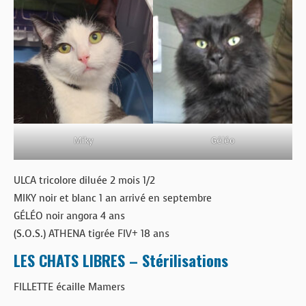
BOUTIQUE
FORUM
Miky
Géléo
ULCA tricolore diluée 2 mois 1/2
MIKY noir et blanc 1 an arrivé en septembre
GÉLÉO noir angora 4 ans
(S.O.S.) ATHENA tigrée FIV+ 18 ans
LES CHATS LIBRES – Stérilisations
FILLETTE écaille Mamers