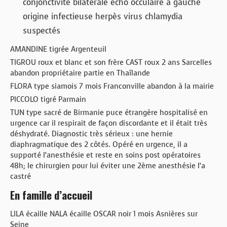
conjonctivite bilatérale echo occulaire à gauche
origine infectieuse herpès virus chlamydia
suspectés
AMANDINE tigrée Argenteuil
TIGROU roux et blanc et son frère CAST roux 2 ans Sarcelles
abandon propriétaire partie en Thaïlande
FLORA type siamois 7 mois Franconville abandon à la mairie
PICCOLO tigré Parmain
TUN type sacré de Birmanie puce étrangère hospitalisé en
urgence car il respirait de façon discordante et il était très
déshydraté. Diagnostic très sérieux : une hernie
diaphragmatique des 2 côtés. Opéré en urgence, il a
supporté l’anesthésie et reste en soins post opératoires
48h; le chirurgien pour lui éviter une 2ème anesthésie l’a
castré
En famille d’accueil
LILA écaille NALA écaille OSCAR noir 1 mois Asnières sur
Seine